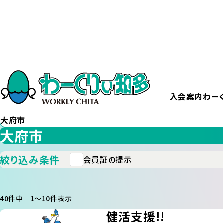
ホーム
給付・サービス一覧
カテゴリー
から探す
すべて
入会案内
わー
エリア
から探す
大府市
大府市
絞り込み条件
会員証の提示
40件中 1〜10件表示
健活支援!!