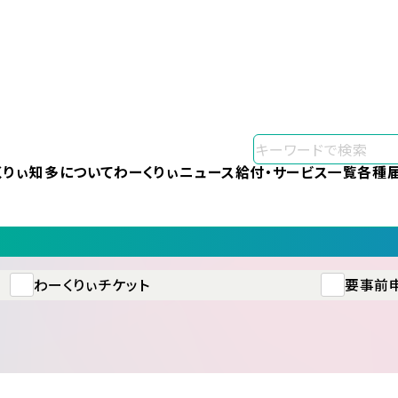
くりぃ知多について
わーくりぃニュース
給付・サービス一覧
各種
わーくりぃチケット
要事前