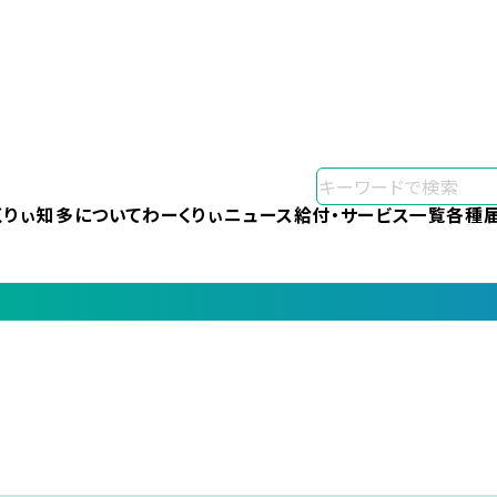
くりぃ知多について
わーくりぃニュース
給付・サービス一覧
各種