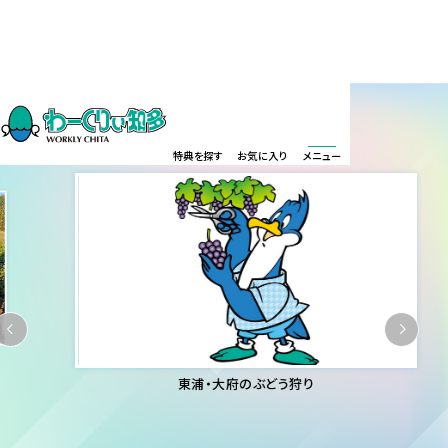
特典を探す
お気に入り
メニュー
8月10日（月）
申込締切
名古屋アンパンマンこどもミュージアム&パーク 下期あっ
せん