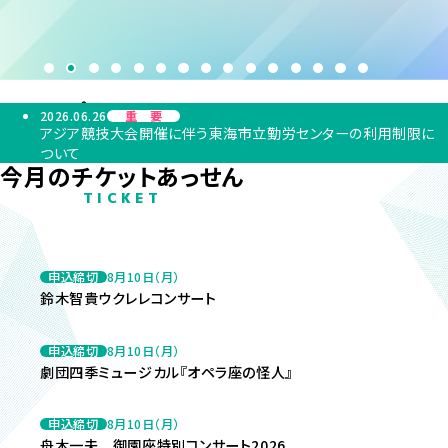
2026.06.26
重要
アジア競技大会開催に伴う東海市立勤労センターの利用制限に
ついて
今月のチケットあっせん
TICKET
申込締切
8月10日（月）
鈴木智貴ウクレレコンサート
申込締切
8月10日（月）
劇団四季ミュージカル『オペラ座の怪人』
申込締切
8月10日（月）
舟木一夫 御園座特別コンサート2026