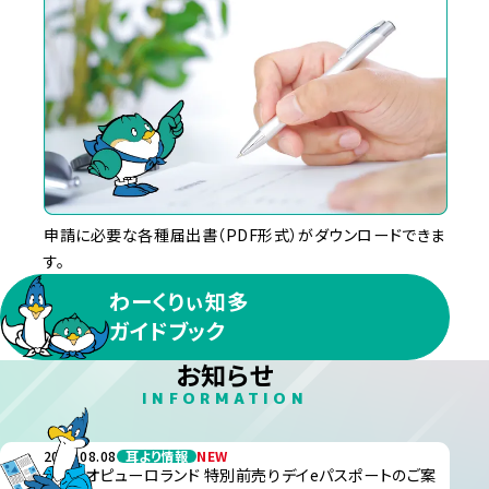
申請に必要な各種届出書（PDF形式）がダウンロードできま
す。
わーくりぃ知多
ガイドブック
お知らせ
INFORMATION
2026.08.08
耳より情報
NEW
サンリオピューロランド 特別前売りデイeパスポートのご案