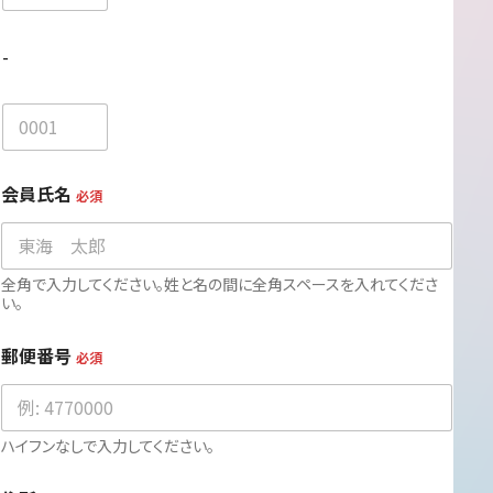
番
号
1
-
必
須
会
員
番
号
会員氏名
2
必須
必
須
全角で入力してください。姓と名の間に全角スペースを入れてくださ
い。
必
郵便番号
須
必須
ハイフンなしで入力してください。