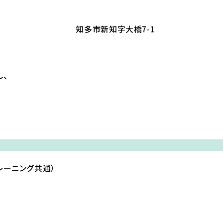
知多市新知字大橋7-1
し、
トレーニング共通）