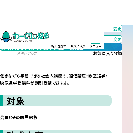
カテゴリー
すべて
変更
エリア
すべて
変更
資格の大原 社会人講座助成
特典を探す
お気に入り
メニュー
お気に入り
登録
スキルアップ
働きながら学習できる社会人講座の、通信講座・教室通学・
映像通学受講料が割引受講できます。
対象
会員とその同居家族