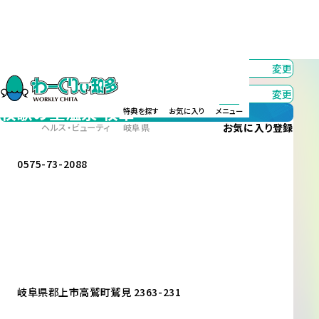
カテゴリー
すべて
変更
エリア
すべて
変更
牧歌の里温泉 牧華
特典を探す
お気に入り
メニュー
お気に入り
登録
ヘルス・ビューティ
岐阜県
0575-73-2088
岐阜県郡上市高鷲町鷲見 2363-231