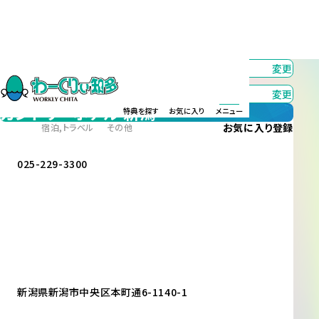
カテゴリー
すべて
変更
エリア
すべて
変更
カントリーホテル 新潟
特典を探す
お気に入り
メニュー
お気に入り
登録
宿泊,トラベル
その他
025-229-3300
新潟県新潟市中央区本町通6-1140-1