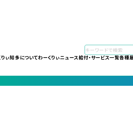
くりぃ知多について
わーくりぃニュース
給付・サービス一覧
各種