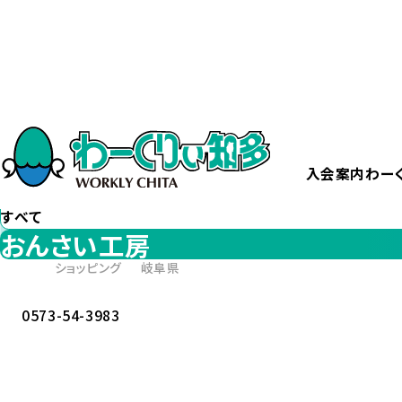
ホーム
おんさい工房
カテゴリー
から探す
すべて
入会案内
わー
エリア
から探す
すべて
おんさい工房
ショッピング
岐阜県
0573-54-3983