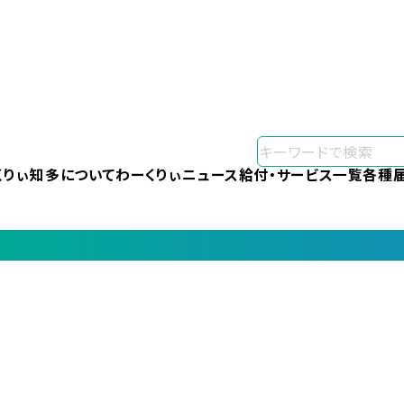
くりぃ知多について
わーくりぃニュース
給付・サービス一覧
各種