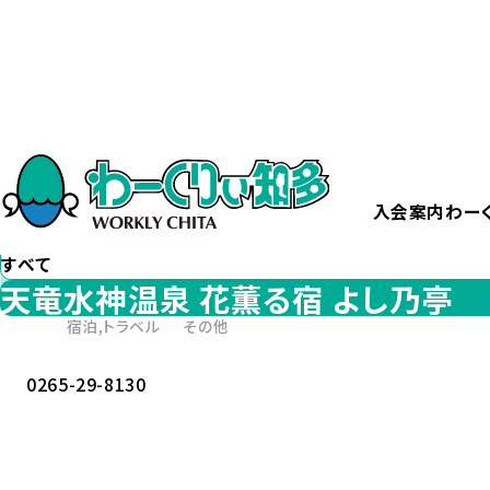
ホーム
天竜水神温泉 花薫る宿 よし乃亭
カテゴリー
から探す
すべて
入会案内
わー
エリア
から探す
すべて
天竜水神温泉 花薫る宿 よし乃亭
宿泊,トラベル
その他
0265-29-8130