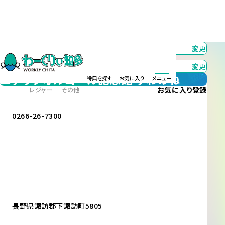
カテゴリー
すべて
変更
エリア
すべて
変更
ニデックオルゴール記念館 すわのね
特典を探す
お気に入り
メニュー
お気に入り
登録
レジャー
その他
0266-26-7300
長野県諏訪郡下諏訪町5805