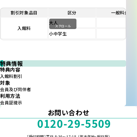
割引対象品目
区分
一般料金
大人
1,00
スクロール
入館料
小中学生
50
特典情報
特典内容
入館料割引
対象
会員及び同伴者
利用方法
会員証提示
お問い合わせ
0120-29-5509
［受付時間］平日 8:30～17:15 （年末年始・祝日除）