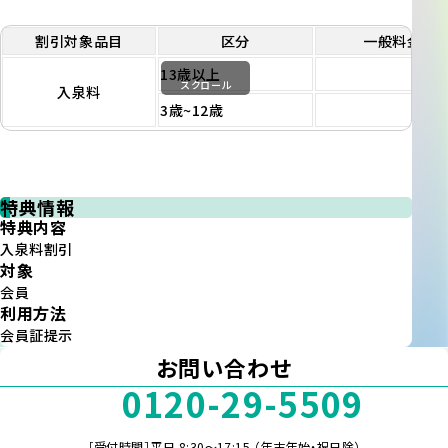
割引対象品目
区分
一般料金
13歳以上
90
スクロール
入泉料
3歳~12歳
45
特典情報
特典内容
入泉料割引
対象
会員
利用方法
会員証提示
お問い合わせ
0120-29-5509
［受付時間］平日 8:30～17:15 （年末年始・祝日除）