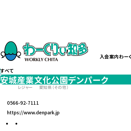
ホーム
安城産業文化公園デンパーク
カテゴリー
から探す
すべて
入会案内
わー
エリア
から探す
すべて
安城産業文化公園デンパーク
レジャー
愛知県（その他）
0566-92-7111
https://www.denpark.jp