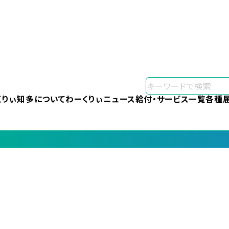
くりぃ知多について
わーくりぃニュース
給付・サービス一覧
各種