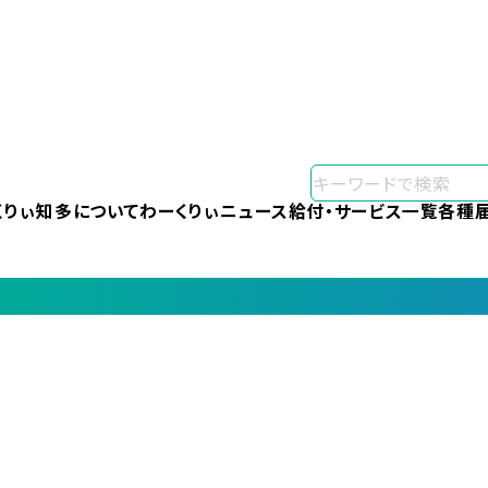
くりぃ知多について
わーくりぃニュース
給付・サービス一覧
各種