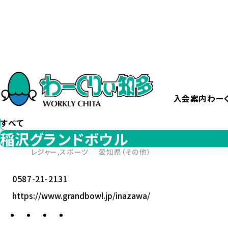
ホーム
稲沢グランドボウル
カテゴリー
から探す
すべて
入会案内
わー
エリア
から探す
すべて
稲沢グランドボウル
レジャー,スポーツ
愛知県（その他）
0587-21-2131
https://www.grandbowl.jp/inazawa/