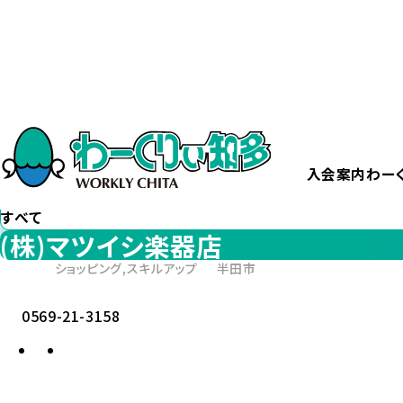
ホーム
(株)マツイシ楽器店
カテゴリー
から探す
すべて
入会案内
わー
エリア
から探す
すべて
(株)マツイシ楽器店
ショッピング,スキルアップ
半田市
0569-21-3158