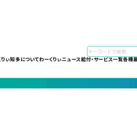
くりぃ知多について
わーくりぃニュース
給付・サービス一覧
各種