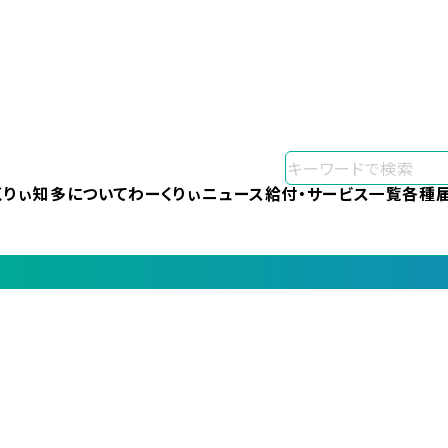
くりぃ知多について
わーくりぃニュース
給付・サービス一覧
各種