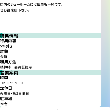
店内のショールームには旧車も一杯です。
ぜひ御来店下さい。
特典情報
特典内容
5%引き
対象
会員
利用方法
精算時 会員証提示
営業案内
時間
10:00～19:00
定休日
火曜日・第3日曜日
駐車場
20台