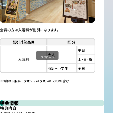
会員の方は入浴料が割引になります。
割引対象品目
区 分
一般料金
平日
850 円
大人
スクロール
入浴料
土･日･祝
950 円
4歳～小学生
全日
450 円
※3歳以下無料 タオル・バスタオルのレンタル含む
特典情報
特典内容