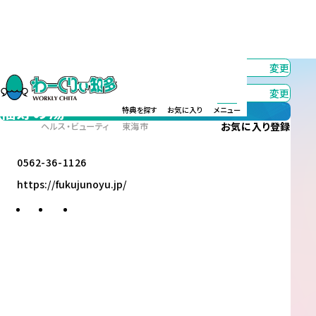
カテゴリー
すべて
変更
エリア
すべて
変更
福寿の湯
特典を探す
お気に入り
メニュー
お気に入り
登録
ヘルス・ビューティ
東海市
0562-36-1126
https://fukujunoyu.jp/