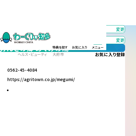
カテゴリー
すべて
変更
エリア
すべて
変更
げんきの郷 めぐみの湯
特典を探す
お気に入り
メニュー
お気に入り
登録
ヘルス・ビューティ
大府市
0562-45-4084
https://agritown.co.jp/megumi/