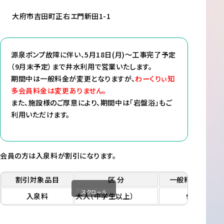
大府市吉田町正右エ門新田1-1
源泉ポンプ故障に伴い、5月18日(月)～工事完了予定
（9月末予定）まで井水利用で営業いたします。
期間中は一般料金が変更となりますが、
わーくりぃ知
多会員料金は変更ありません。
また、施設様のご厚意により、期間中は「岩盤浴」もご
利用いただけます。
会員の方は入泉料が割引になります。
割引対象品目
区 分
一般料金
スクロール
入泉料
大人（中学生以上）
950 円