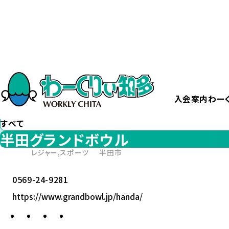
ホーム
半田グランドボウル
カテゴリー
から探す
すべて
入会案内
わー
エリア
から探す
すべて
半田グランドボウル
レジャー,スポーツ
半田市
0569-24-9281
https://www.grandbowl.jp/handa/