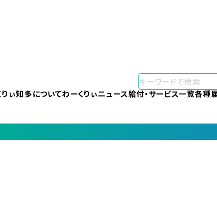
くりぃ知多について
わーくりぃニュース
給付・サービス一覧
各種