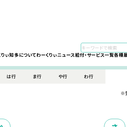
くりぃ知多について
わーくりぃニュース
給付・サービス一覧
各種
は行
ま行
や行
わ行
※
か
さ