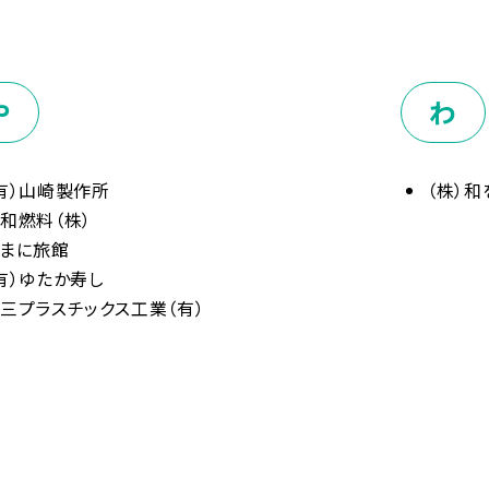
や
わ
有）山崎製作所
（株）
和燃料（株）
まに旅館
有）ゆたか寿し
三プラスチックス工業（有）