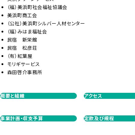
（福）美浜町社会福祉協議会
美浜町商工会
（公社）美浜町シルバー人材センター
（福）みはま福祉会
民宿 新栄館
民宿 松彦荘
（有）紅葉屋
モリギサービス
森田啓介事務所
概要と組織
アクセス
事業計画・収支予算
定款及び規程