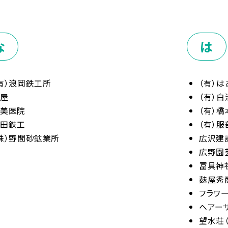
な
は
有）浪岡鉄工所
（有）
納屋
（有）白
新美医院
（有）
野田鉄工
（有）
株）野間砂鉱業所
広沢建
広野園
冨具神
麸屋秀
フラワ
ヘアー
望水荘（