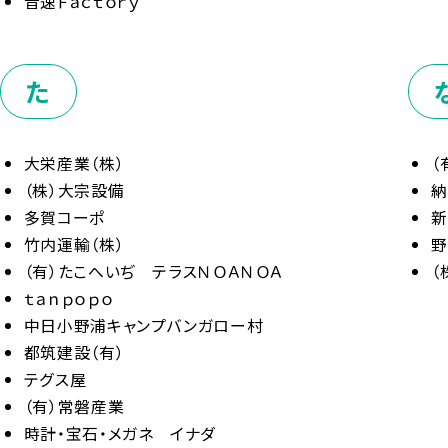
音速Ｆａｃｔｏｒｙ
た
大栄産業（株）
（
（株）大宗設備
多賀コーポ
竹内運輸（株）
（有）たこへいぢ テラスＮＯＡＮＯＡ
（
ｔａｎｐｏｐｏ
中日小野浦キャンプバンガロー村
都筑建設（有）
テグス屋
（有）常磐産業
時計・宝石・メガネ イナダ