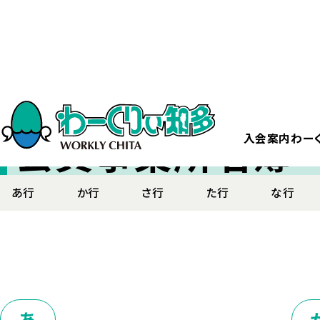
ホーム
わーくりぃ知多について
会員事業所名簿
美浜町
美浜町
会員事業所名簿
入会案内
わー
あ行
か行
さ行
た行
な行
あ