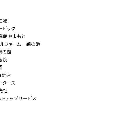
工場
ービック
写真館やまもと
フルファーム 鵜の池
康の館
容院
園
時計店
ータース
光社
ットアップサービス