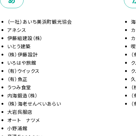
（一社）あいち美浜町観光協会
海
アネシス
カ
伊藤組建設（株）
カ
いとう建築
喫
（株）伊藤設計
（
いろはや旅館
ク
（有）ウイックス
ク
（有）魚正
うつみ食堂
（
内海鍛造（株）
（
（株）海老せんべいあらい
（
大岩呉服店
オート ナツメ
小野浦館