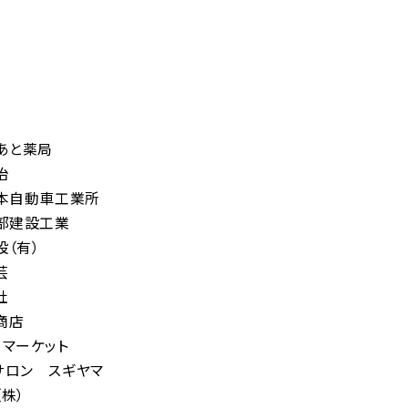
はあと薬局
治
橋本自動車工業所
服部建設工業
設（有）
芸
社
商店
ーマーケット
サロン スギヤマ
株）