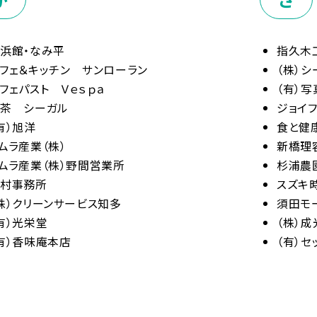
浜館・なみ平
指久木
フェ＆キッチン サンローラン
（株）シ
フェパスト Ｖｅｓｐａ
（有）
茶 シーガル
ジョイ
有）旭洋
食と健
ムラ産業（株）
新橋理
ムラ産業（株）野間営業所
杉浦農
久村事務所
スズキ
株）クリーンサービス知多
須田モ
有）光栄堂
（株）成
有）香味庵本店
（有）セ