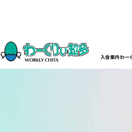
ホーム
宝塚大劇場 星組公演 S席観劇
入会案内
わー