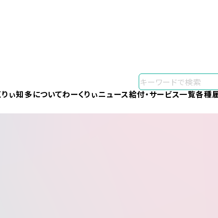
くりぃ知多について
わーくりぃニュース
給付・サービス一覧
各種