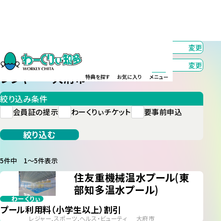
カテゴリー
レジャー
変更
エリア
大府市
変更
レジャー 大府市
特典を探す
お気に入り
メニュー
絞り込み条件
会員証の提示
わーくりぃチケット
要事前申込
絞り込む
5件中 1〜5件表示
住友重機械温水プール(東
部知多温水プール)
わーくりぃ
プール利用料（小学生以上）割引
レジャー,スポーツ,ヘルス・ビューティ
大府市