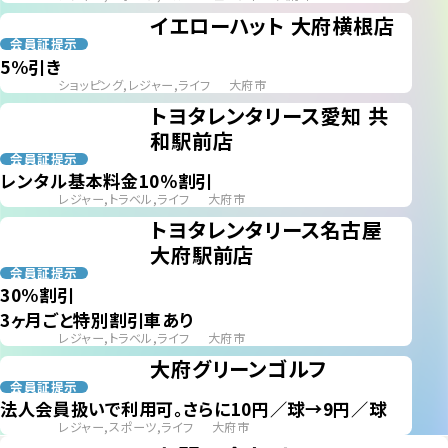
イエローハット 大府横根店
会員証提示
5%引き
ショッピング,レジャー,ライフ
大府市
トヨタレンタリース愛知 共
和駅前店
会員証提示
レンタル基本料金10％割引
レジャー,トラベル,ライフ
大府市
トヨタレンタリース名古屋
大府駅前店
会員証提示
30%割引
3ヶ月ごと特別割引車あり
レジャー,トラベル,ライフ
大府市
大府グリーンゴルフ
会員証提示
法人会員扱いで利用可。さらに10円／球→9円／球
レジャー,スポーツ,ライフ
大府市