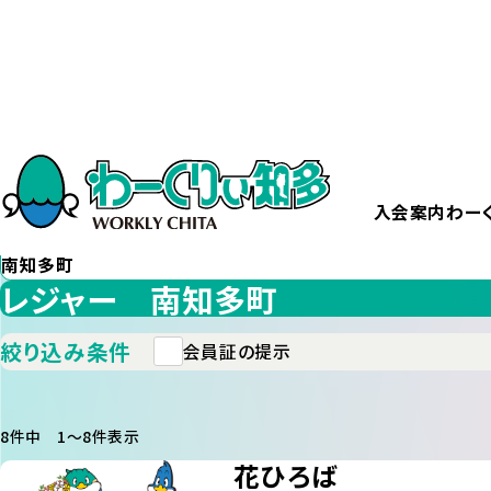
ホーム
給付・サービス一覧
カテゴリー
から探す
レジャー
入会案内
わー
エリア
から探す
南知多町
レジャー 南知多町
絞り込み条件
会員証の提示
8件中 1〜8件表示
花ひろば