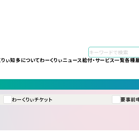
くりぃ知多について
わーくりぃニュース
給付・サービス一覧
各種
わーくりぃチケット
要事前