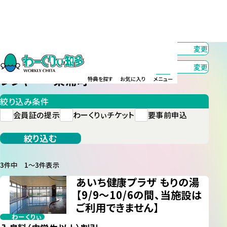
カテゴリー
レジャー
変更
エリア
東浦町
変更
レジャー 東浦町
特典を探す
お気に入り
メニュー
絞り込み条件
会員証の提示
わーくりぃチケット
要事前申込
絞り込む
3件中 1〜3件表示
あいち健康プラザ もりの湯
【9/9～10/6の間、当施設は
ご利用できません】
わーくりぃ