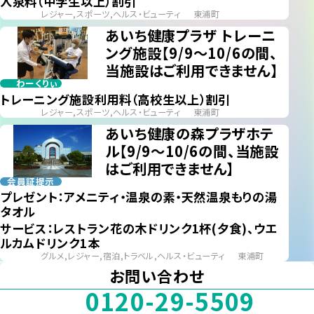
入泉料（中学生以上）割引
レジャー,スポーツ,ヘルス・ビューティ
東浦町
あいち健康プラザ トレーニ
ング施設【9/9～10/6の間、
当施設はご利用できません】
わーくりぃ
トレーニング施設利用料（高校生以上）割引
レジャー,スポーツ,ヘルス・ビューティ
東浦町
あいち健康の森プラザホテ
ル【9/9～10/6の間、当施設
はご利用できません】
会員証提示
プレゼント：アメニティ・温泉の素・天然温泉もりの湯
タオル
サービス：レストラン花の木ドリンク1杯(夕食)、ウエ
ルカムドリンク1本
グルメ,レジャー,宿泊,トラベル,ヘルス・ビューティ
東浦町
お問い合わせ
0120-29-5509